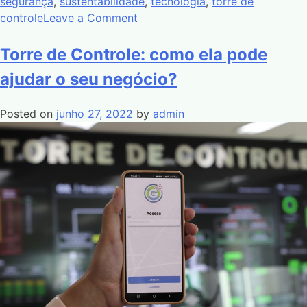
segurança
,
sustentabilidade
,
tecnologia
,
torre de
controle
Leave a Comment
Torre de Controle: como ela pode
ajudar o seu negócio?
Posted on
junho 27, 2022
by
admin