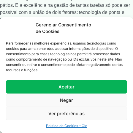
pátios.
E a excelência na gestão de tantas tarefas só pode ser
possível com a união de dois fatores: tecnologia de ponta e
uma equipe qualificada.
Gerenciar Consentimento
de Cookies
Como a tecnologia otimiza os processos
Para fornecer as melhores experiências, usamos tecnologias como
As novas tecnologias têm proporcionado grandes mudanças e
cookies para armazenar e/ou acessar informações do dispositivo. O
consentimento para essas tecnologias nos permitirá processar dados
melhorias em toda a cadeia logística. Agiliza operações e
como comportamento de navegação ou IDs exclusivos neste site. Não
desburocratiza processos que antes levavam muito tempo para
consentir ou retirar o consentimento pode afetar negativamente certos
serem realizados e, hoje, já estão concluídos em questão de
recursos e funções.
minutos.
Aceitar
Os recursos tecnológicos também ampliam a capacidade de
monitoramento e análise inteligente de dados, o que otimiza a
Negar
gestão de pessoas e processos. Estas vantagens são muito
bem observadas na gestão de pátios quando a sobrecarga de
Ver preferências
tarefas e pontos de atenção são tão expressivos que podem
facilmente fugir do controle.
Política de Cookies – Old