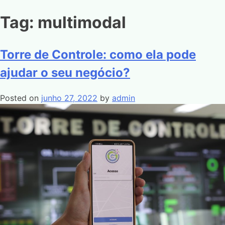
Tag:
multimodal
Torre de Controle: como ela pode
ajudar o seu negócio?
Posted on
junho 27, 2022
by
admin