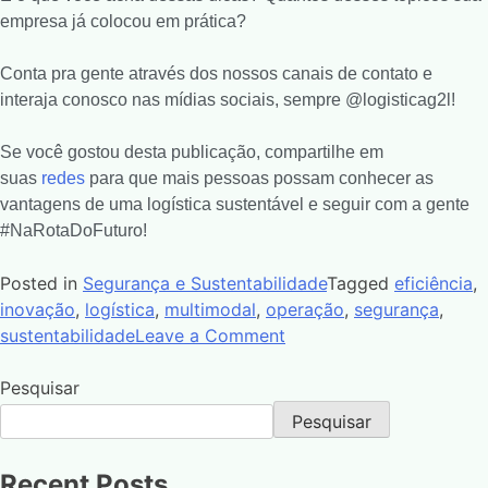
empresa já colocou em prática?
Conta pra gente através dos nossos canais de contato e
interaja conosco nas mídias sociais, sempre @logisticag2l!
Se você gostou desta publicação, compartilhe em
suas
redes
para que mais pessoas possam conhecer as
vantagens de uma logística sustentável e seguir com a gente
#NaRotaDoFuturo!
Posted in
Segurança e Sustentabilidade
Tagged
eficiência
,
inovação
,
logística
,
multimodal
,
operação
,
segurança
,
sustentabilidade
Leave a Comment
Pesquisar
Pesquisar
Recent Posts