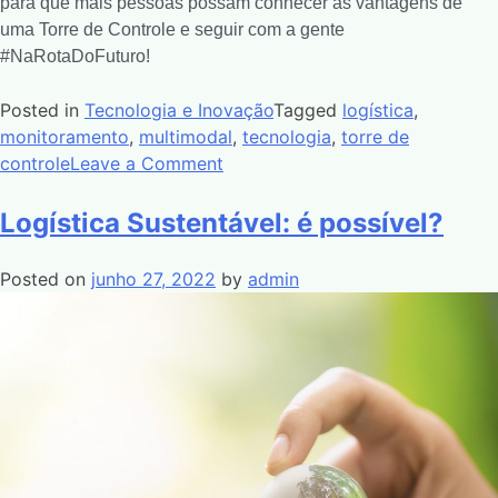
para que mais pessoas possam conhecer as vantagens de
uma Torre de Controle e seguir com a gente
#NaRotaDoFuturo!
Posted in
Tecnologia e Inovação
Tagged
logística
,
monitoramento
,
multimodal
,
tecnologia
,
torre de
controle
Leave a Comment
Logística Sustentável: é possível?
Posted on
junho 27, 2022
by
admin