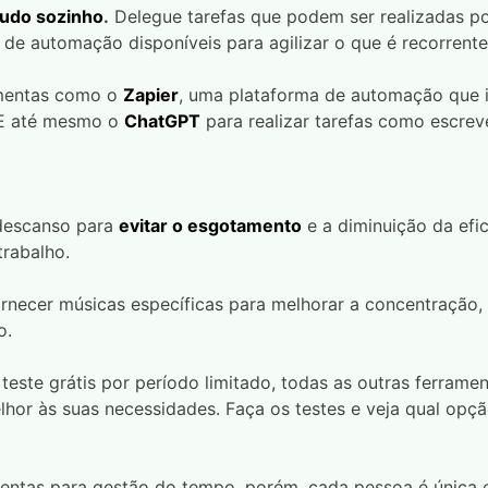
tudo sozinho
.
Delegue tarefas que podem ser realizadas po
 de automação disponíveis para agilizar o que é recorrente
ramentas como o
Zapier
, uma plataforma de automação que i
 E até mesmo o
ChatGPT
para realizar tarefas como escreve
 descanso para
evitar o esgotamento
e a diminuição da efic
trabalho.
ornecer músicas específicas para melhorar a concentração,
o.
ste grátis por período limitado, todas as outras ferramen
elhor às suas necessidades. Faça os testes e veja qual opç
entas para gestão do tempo, porém, cada pessoa é única e