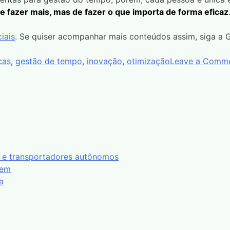
de fazer mais, mas de fazer o que importa de forma eficaz
iais
. Se quiser acompanhar mais conteúdos assim, siga 
cas
,
gestão de tempo
,
inovação
,
otimização
Leave a Comm
s e transportadores autônomos
rem
a