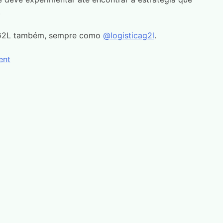
.
a G2L também, sempre como
@logisticag2l
.
ent