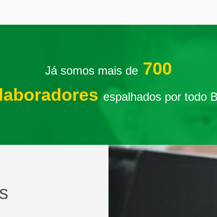
700
Já somos mais de
laboradores
espalhados por todo B
s