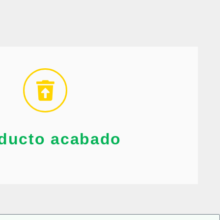
ible evitar cualquier tipo de daño a los artículos.
os, tales como papel, rollos de papel, cajas y mucho más,
stán preparados para manejar el transporte de los más
oducto acabado
ducto acabado