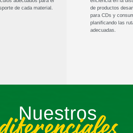
culos adecuados para el
eficiencia en la dis
sporte de cada material.
de productos desar
para CDs y consum
planificando las ru
adecuadas.
Nuestros
diferenciales