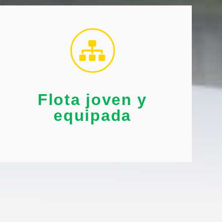
frágiles.
preparados para transportar los materiales más
Tenga a su disposición modernos vehículos
equipada
Flota joven y
Flota joven y
equipada