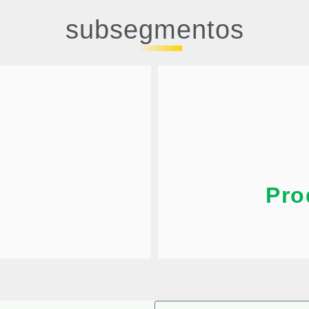
subsegmentos
de manera que sea pos
tros afines, con un proceso
diferentes tipos de product
toda la logística de celulosa
Nuestros profesionales e
Pr
Pro